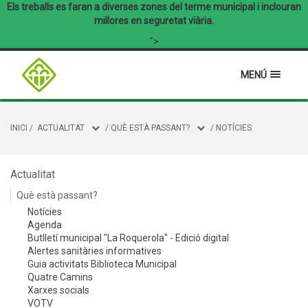
Els treballs es faran a diverses zones del terme municipal i inclouran
millores en seguretat viària.
">
MENÚ
INICI
/
ACTUALITAT
/
QUÈ ESTÀ PASSANT?
/
NOTÍCIES
Actualitat
Què està passant?
Notícies
Agenda
Butlletí municipal "La Roquerola" - Edició digital
Alertes sanitàries informatives
Guia activitats Biblioteca Municipal
Quatre Camins
Xarxes socials
VOTV