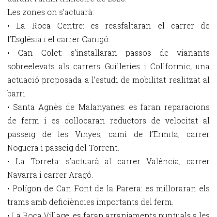
Les zones on s’actuarà:
• La Roca Centre: es reasfaltaran el carrer de
l’Església i el carrer Canigó.
• Can Colet: s’instal·laran passos de vianants
sobreelevats als carrers Guilleries i Collformic, una
actuació proposada a l’estudi de mobilitat realitzat al
barri.
• Santa Agnès de Malanyanes: es faran reparacions
de ferm i es col·locaran reductors de velocitat al
passeig de les Vinyes, camí de l’Ermita, carrer
Noguera i passeig del Torrent.
• La Torreta: s’actuarà al carrer València, carrer
Navarra i carrer Aragó.
• Polígon de Can Font de la Parera: es milloraran els
trams amb deficiències importants del ferm.
• La Roca Village: es faran arranjaments puntuals a les