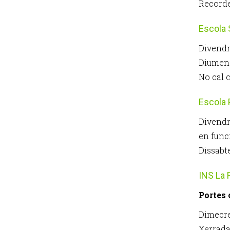
Recorde
Escola
Divendr
Diumeng
No cal c
Escola 
Divendr
en fun
Dissabte
INS La 
Portes 
Dimecre
Xerrada 