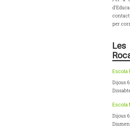
d’Educa
contact
per cor
Les 
Roca
Escola 
Dijous 6
Dissabte
Escola
Dijous 6
Diumeng