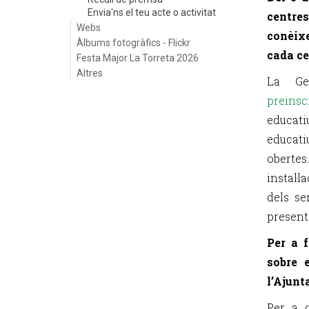
Envia'ns el teu acte o activitat
centres
Webs
conèixe
Àlbums fotogràfics - Flickr
cada ce
Festa Major La Torreta 2026
Altres
La Ge
preins
educati
educati
oberte
instal·
dels se
present
Per a f
sobre 
l’Ajunt
Per a q