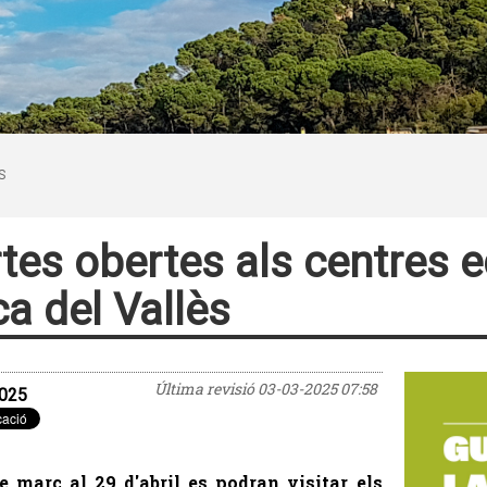
S
tes obertes als centres e
a del Vallès
Última revisió
03-03-2025 07:58
025
e març al 29 d'abril es podran visitar els