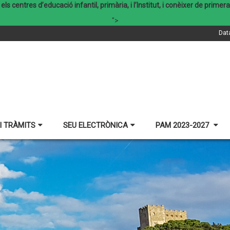
 els centres d’educació infantil, primària, i l’Institut, i conèixer de pri
">
Dat
I TRÀMITS
SEU ELECTRÒNICA
PAM 2023-2027