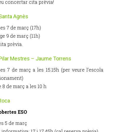
u concertar cita prèvia!
 Santa Agnès
es 7 de març (17h)
e 9 de març (11h)
ita prèvia.
Pilar Mestres – Jaume Torrens
es 7 de març a les 15.15h (per veure l’escola
cionament)
 8 de març a les 10 h
Roca
obertes ESO
s 5 de març
informativa: 17 i 17.45h (cal reserva prèvia)