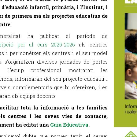
 d’educació infantil, primària, i l’Institut, i
r de primera mà els projectes educatius de
ntre
neralitat ha publicat el període de
cripció per al curs 2025-2026
als centres
us i per conèixer els centres i el seu model
u s’organitzen diverses jornades de portes
s. L’equip professional mostraran les
lacions, informaran del seu projecte educatiu i
rveis complementaris que hi ofereixen, i es
aran els equips docents.
acilitar tota la informació a les famílies
els centres i les seves vies de contacte,
ament ha editat una
Guia Educativa
.
ualsevol dubte que pugueu tenir, el servei