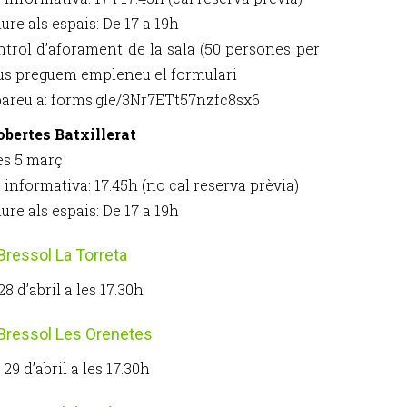
liure als espais: De 17 a 19h
ntrol d’aforament de la sala (50 persones per
 us preguem empleneu el formulari
bareu a: forms.gle/3Nr7ETt57nzfc8sx6
obertes Batxillerat
s 5 març
 informativa: 17.45h (no cal reserva prèvia)
liure als espais: De 17 a 19h
Bressol La Torreta
28 d’abril a les 17.30h
Bressol Les Orenetes
29 d’abril a les 17.30h