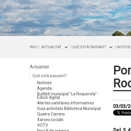
INICI
/
ACTUALITAT
/
QUÈ ESTÀ PASSANT?
/
NOTÍCIE
Por
Actualitat
Què està passant?
Roc
Notícies
Agenda
Butlletí municipal "La Roquerola" -
Edició digital
Alertes sanitàries informatives
03/03/2
Guia activitats Biblioteca Municipal
Quatre Camins
Xarxes socials
VOTV
Del 5 d
Recull de premsa