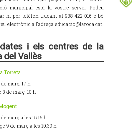
ció municipal està la vostre servei. Podeu
ar-hi per telèfon trucant al 938 422 016 o bé
reu electrònic a l’adreça educacio@laroca.cat.
dates i els centres de la
 del Vallès
la Torreta
 de març, 17 h
 8 de març, 10 h
 Mogent
 de març a les 15.15 h
e 9 de març a les 10.30 h