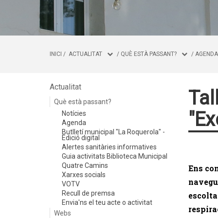
INICI
/
ACTUALITAT
/
QUÈ ESTÀ PASSANT?
/
AGENDA
Actualitat
Tal
Què està passant?
"Ex
Notícies
Agenda
Butlletí municipal "La Roquerola" -
Edició digital
Alertes sanitàries informatives
Guia activitats Biblioteca Municipal
Quatre Camins
Ens con
Xarxes socials
navegue
VOTV
Recull de premsa
escolta
Envia'ns el teu acte o activitat
respira
Webs