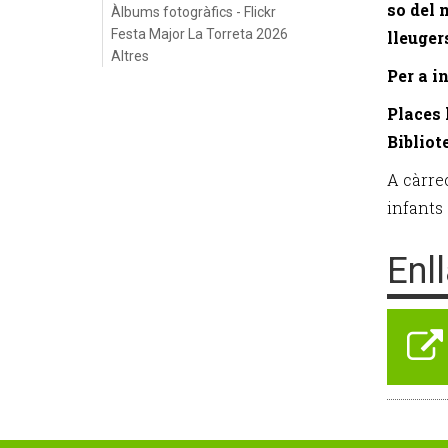
so del 
Àlbums fotogràfics - Flickr
Festa Major La Torreta 2026
lleugers
Altres
Per a i
Places 
Bibliot
A càrre
infants
Enl