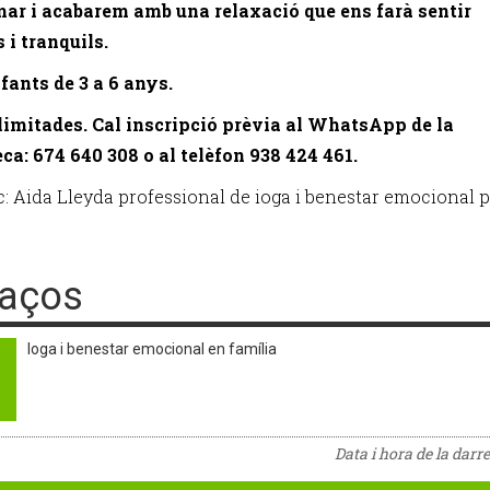
mar i acabarem amb una relaxació que ens farà sentir
 i tranquils.
nfants de 3 a 6 anys.
limitades. Cal inscripció prèvia al WhatsApp de la
eca: 674 640 308 o al telèfon 938 424 461.
c: Aida Lleyda professional de ioga i benestar emocional p
laços
Ioga i benestar emocional en família
Data i hora de la darr