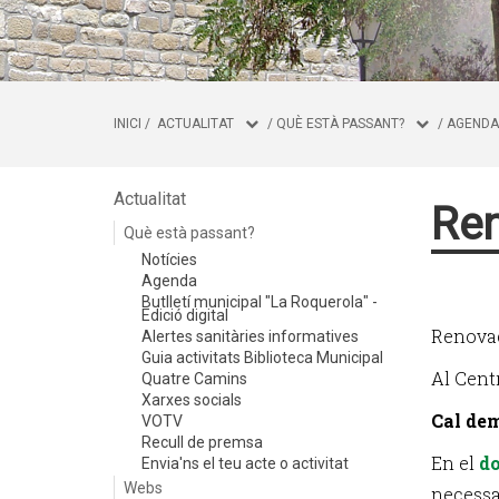
INICI
/
ACTUALITAT
/
QUÈ ESTÀ PASSANT?
/
AGENDA
Actualitat
Ren
Què està passant?
Notícies
Agenda
Butlletí municipal "La Roquerola" -
Edició digital
Renovac
Alertes sanitàries informatives
Guia activitats Biblioteca Municipal
Al Cent
Quatre Camins
Xarxes socials
Cal dem
VOTV
Recull de premsa
En el
d
Envia'ns el teu acte o activitat
Webs
necessa