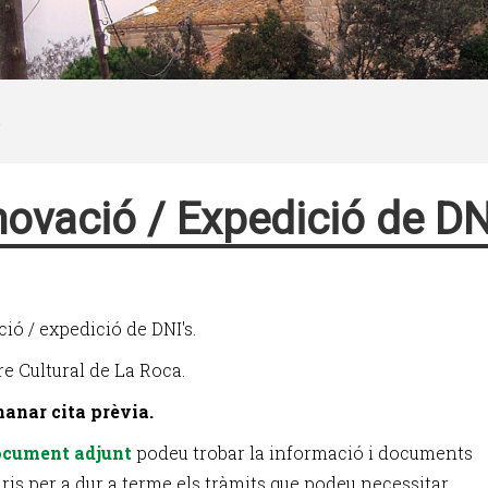
ovació / Expedició de DN
ió / expedició de DNI's.
re Cultural de La Roca.
anar cita prèvia.
ocument adjunt
podeu trobar la informació i documents
ris per a dur a terme els tràmits que podeu necessitar.