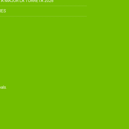
TA MAJOR LA TORRETA 2026
RES
als.