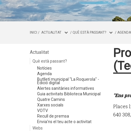
INICI
/
ACTUALITAT
/
QUÈ ESTÀ PASSANT?
/
AGENDA
Pro
Actualitat
Què està passant?
(Te
Notícies
Agenda
Butlletí municipal "La Roquerola" -
Edició digital
Alertes sanitàries informatives
Guia activitats Biblioteca Municipal
"Ens pro
Quatre Camins
Xarxes socials
Places l
VOTV
640 308,
Recull de premsa
Envia'ns el teu acte o activitat
Webs