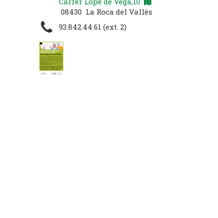
Carrer Lope de Vega,10
08430 La Roca del Vallès
93.842.44.61 (ext. 2)