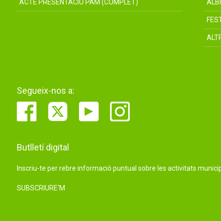
ACTE PRESENTACIÓ PAM (COMPLET)
ÀLB
FES
ALT
Segueix-nos a:
Butlletí digital
Inscriu-te per rebre informació puntual sobre les activitats municip
SUBSCRIURE'M