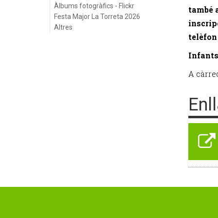
Àlbums fotogràfics - Flickr
també a
Festa Major La Torreta 2026
inscrip
Altres
telèfon
Infants
A càrre
Enl