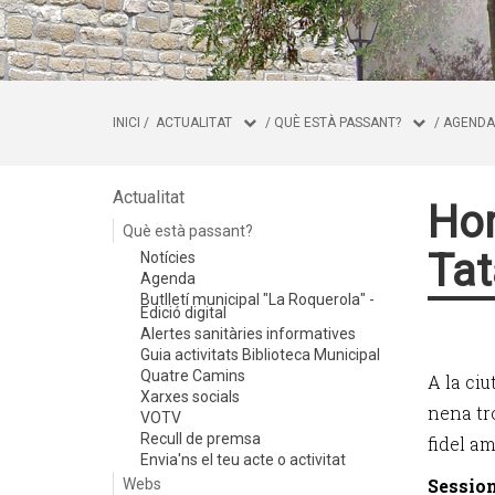
INICI
/
ACTUALITAT
/
QUÈ ESTÀ PASSANT?
/
AGENDA
Actualitat
Hor
Què està passant?
Tat
Notícies
Agenda
Butlletí municipal "La Roquerola" -
Edició digital
Alertes sanitàries informatives
Guia activitats Biblioteca Municipal
Quatre Camins
A la ciu
Xarxes socials
nena tro
VOTV
Recull de premsa
fidel am
Envia'ns el teu acte o activitat
Session
Webs