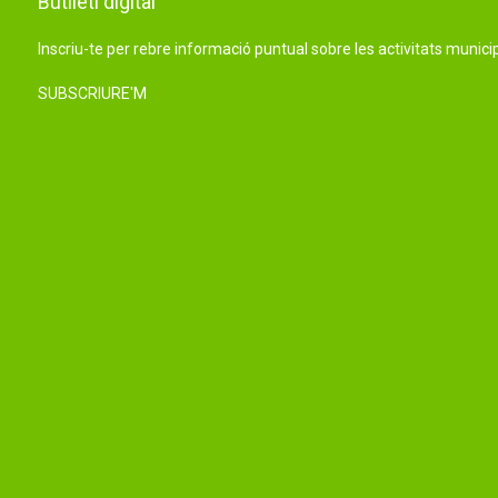
Butlletí digital
Inscriu-te per rebre informació puntual sobre les activitats municip
SUBSCRIURE'M