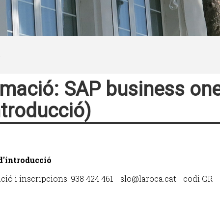
mació: SAP business on
ntroducció)
d'introducció
ió i inscripcions: 938 424 461 - slo@laroca.cat - codi QR