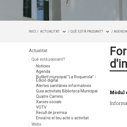
INICI
/
ACTUALITAT
/
QUÈ ESTÀ PASSANT?
/
AGENDA
For
Actualitat
Què està passant?
d'i
Notícies
Agenda
Butlletí municipal "La Roquerola" -
Edició digital
Alertes sanitàries informatives
Guia activitats Biblioteca Municipal
Mòdul 
Quatre Camins
Xarxes socials
Informac
VOTV
Recull de premsa
Envia'ns el teu acte o activitat
Webs