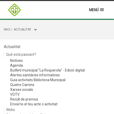
MENÚ
INICI
/
ACTUALITAT
Actualitat
Què està passant?
Notícies
Agenda
Butlletí municipal "La Roquerola" - Edició digital
Alertes sanitàries informatives
Guia activitats Biblioteca Municipal
Quatre Camins
Xarxes socials
VOTV
Recull de premsa
Envia'ns el teu acte o activitat
Webs