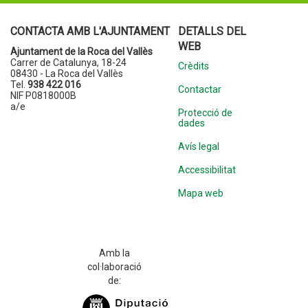
CONTACTA AMB L'AJUNTAMENT
DETALLS DEL
WEB
Ajuntament de la Roca del Vallès
Carrer de Catalunya, 18-24
Crèdits
08430 - La Roca del Vallès
Tel.
938 422 016
Contactar
NIF P0818000B
a/e
Protecció de
dades
Avís legal
Accessibilitat
Mapa web
Amb la
col·laboració
de: