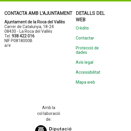
CONTACTA AMB L'AJUNTAMENT
DETALLS DEL
WEB
Ajuntament de la Roca del Vallès
Carrer de Catalunya, 18-24
Crèdits
08430 - La Roca del Vallès
Tel.
938 422 016
Contactar
NIF P0818000B
a/e
Protecció de
dades
Avís legal
Accessibilitat
Mapa web
Amb la
col·laboració
de: