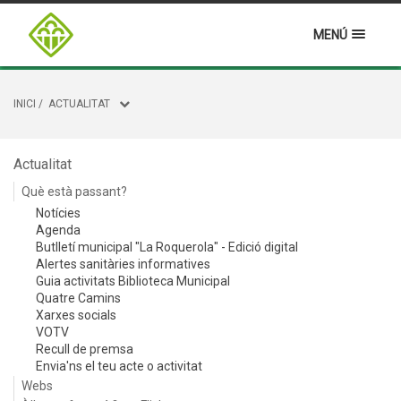
MENÚ
INICI
/
ACTUALITAT
Actualitat
Què està passant?
Notícies
Agenda
Butlletí municipal "La Roquerola" - Edició digital
Alertes sanitàries informatives
Guia activitats Biblioteca Municipal
Quatre Camins
Xarxes socials
VOTV
Recull de premsa
Envia'ns el teu acte o activitat
Webs