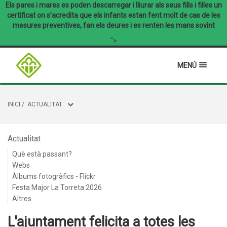
Els pares i mares es poden descarregar i lliurar als seus fills i filles un
certificat on s’acredita que els infants estan fent molt de cas de les
mesures preventives, fan els deures i es renten les mans sovint
">
MENÚ
INICI
/
ACTUALITAT
Actualitat
Què està passant?
Webs
Àlbums fotogràfics - Flickr
Festa Major La Torreta 2026
Altres
L'ajuntament felicita a totes les