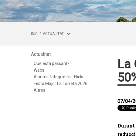
INICI
/
ACTUALITAT
Actualitat
La 
Què està passant?
Webs
50%
Àlbums fotogràfics - Flickr
Festa Major La Torreta 2026
Altres
07/04/2
Durant 
reducci