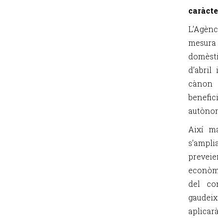
caràcte
L’Agènc
mesur
domèsti
d’abril
cànon 
benefi
autònom
Així ma
s’ampl
preveie
econòmi
del co
gaudeixe
aplicar