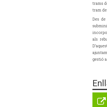
trams d
tram de
Des de 
submini
incorpo
als reb
D’aque
ajuntam
gestió a
Enl