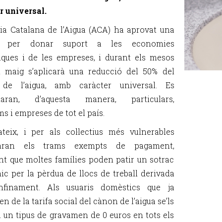
r universal.
ia Catalana de l’Aigua (ACA) ha aprovat una
a per donar suport a les economies
ques i de les empreses, i durant els mesos
 i maig s’aplicarà una reducció del 50% del
de l’aigua, amb caràcter universal. Es
ciaran, d’aquesta manera, particulars,
s i empreses de tot el país.
teix, i per als col·lectius més vulnerables
iaran els trams exempts de pagament,
nt que moltes famílies poden patir un sotrac
c per la pèrdua de llocs de treball derivada
nfinament. Als usuaris domèstics que ja
n de la tarifa social del cànon de l’aigua se’ls
à un tipus de gravamen de 0 euros en tots els