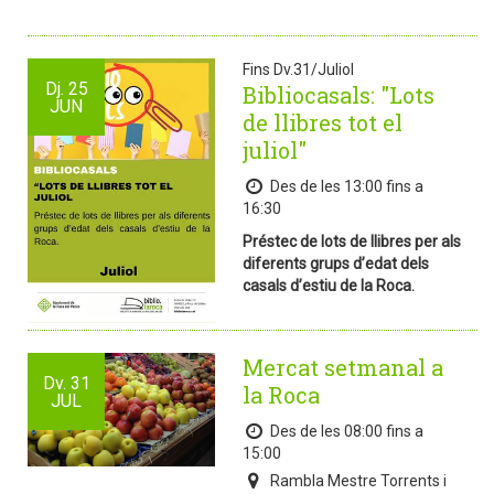
Fins Dv.31/Juliol
Dj.
25
Bibliocasals: "Lots
JUN
de llibres tot el
juliol"
Des de les 13:00 fins a
16:30
Préstec de lots de llibres per als
diferents grups d’edat dels
casals d’estiu de la Roca.
Mercat setmanal a
Dv.
31
la Roca
JUL
Des de les 08:00 fins a
15:00
Rambla Mestre Torrents i