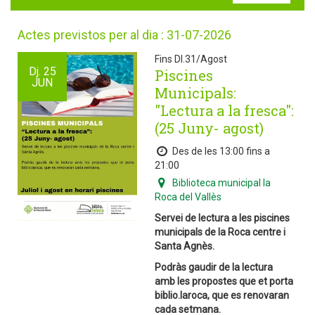
Actes previstos per al dia : 31-07-2026
Fins Dl.31/Agost
Dj.
25
Piscines
JUN
Municipals:
"Lectura a la fresca":
(25 Juny- agost)
Des de les 13:00 fins a
21:00
Biblioteca municipal la
Roca del Vallès
Servei de lectura a les piscines
municipals de la Roca centre i
Santa Agnès.
Podràs gaudir de la lectura
amb les propostes que et porta
biblio.laroca, que es renovaran
cada setmana.