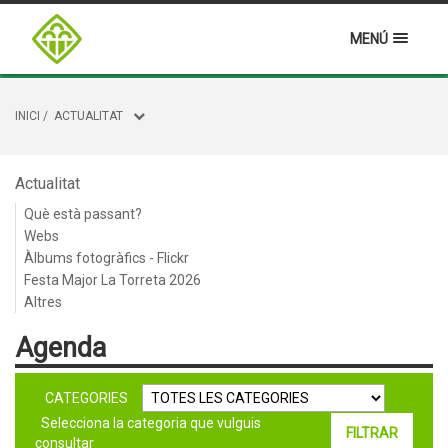
MENÚ
INICI
/
ACTUALITAT
Actualitat
Què està passant?
Webs
Àlbums fotogràfics - Flickr
Festa Major La Torreta 2026
Altres
Agenda
CATEGORIES
Selecciona la categoria que vulguis
consultar