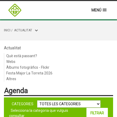
MENÚ
INICI
/
ACTUALITAT
Actualitat
Què està passant?
Webs
Àlbums fotogràfics - Flickr
Festa Major La Torreta 2026
Altres
Agenda
CATEGORIES
Selecciona la categoria que vulguis
consultar