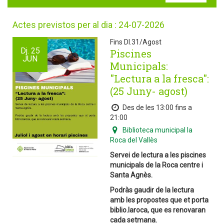
Actes previstos per al dia : 24-07-2026
Fins Dl.31/Agost
Dj.
25
Piscines
JUN
Municipals:
"Lectura a la fresca":
(25 Juny- agost)
Des de les 13:00 fins a
21:00
Biblioteca municipal la
Roca del Vallès
Servei de lectura a les piscines
municipals de la Roca centre i
Santa Agnès.
Podràs gaudir de la lectura
amb les propostes que et porta
biblio.laroca, que es renovaran
cada setmana.