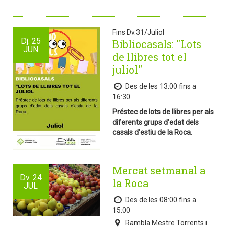
Fins Dv.31/Juliol
Dj.
25
Bibliocasals: "Lots
JUN
de llibres tot el
juliol"
Des de les 13:00 fins a
16:30
Préstec de lots de llibres per als
diferents grups d’edat dels
casals d’estiu de la Roca.
Mercat setmanal a
Dv.
24
la Roca
JUL
Des de les 08:00 fins a
15:00
Rambla Mestre Torrents i