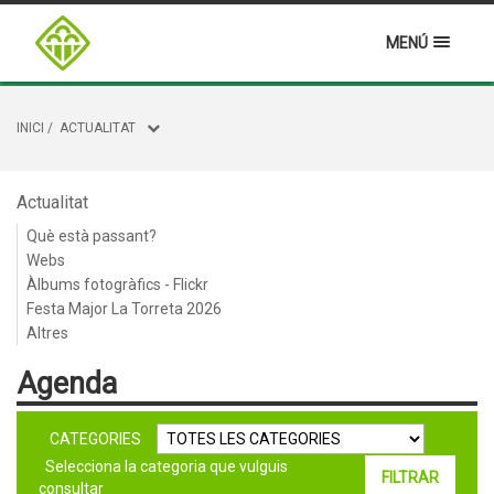
MENÚ
INICI
/
ACTUALITAT
Actualitat
Què està passant?
Webs
Àlbums fotogràfics - Flickr
Festa Major La Torreta 2026
Altres
Agenda
CATEGORIES
Selecciona la categoria que vulguis
consultar