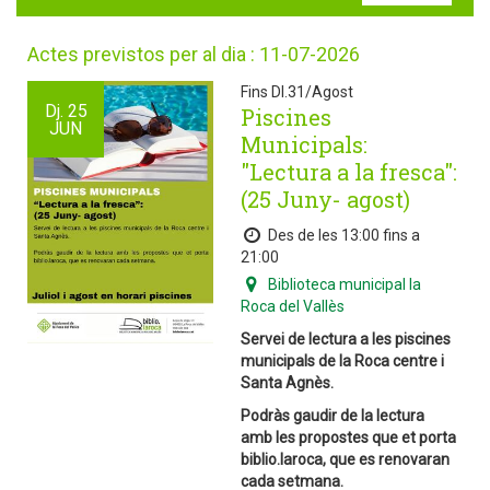
Actes previstos per al dia : 11-07-2026
Fins Dl.31/Agost
Dj.
25
Piscines
JUN
Municipals:
"Lectura a la fresca":
(25 Juny- agost)
Des de les 13:00 fins a
21:00
Biblioteca municipal la
Roca del Vallès
Servei de lectura a les piscines
municipals de la Roca centre i
Santa Agnès.
Podràs gaudir de la lectura
amb les propostes que et porta
biblio.laroca, que es renovaran
cada setmana.