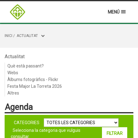
MENÚ
INICI
/
ACTUALITAT
Actualitat
Què està passant?
Webs
Àlbums fotogràfics - Flickr
Festa Major La Torreta 2026
Altres
Agenda
CATEGORIES
Selecciona la categoria que vulguis
consultar