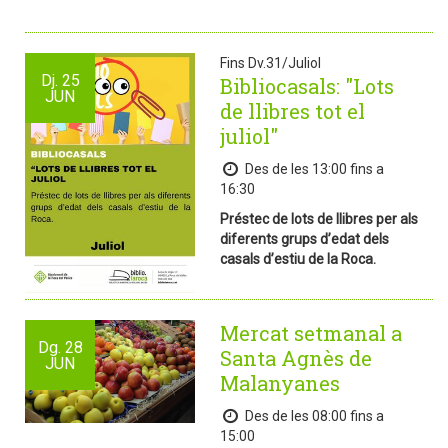
Fins Dv.31/Juliol
Dj.
25
Bibliocasals: "Lots
JUN
de llibres tot el
juliol"
Des de les 13:00 fins a
16:30
Préstec de lots de llibres per als
diferents grups d’edat dels
casals d’estiu de la Roca.
Mercat setmanal a
Dg.
28
Santa Agnès de
JUN
Malanyanes
Des de les 08:00 fins a
15:00