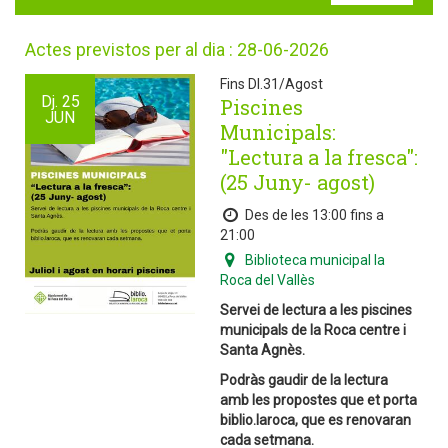
Actes previstos per al dia : 28-06-2026
Fins Dl.31/Agost
Dj.
25
Piscines
JUN
Municipals:
"Lectura a la fresca":
(25 Juny- agost)
Des de les 13:00 fins a
21:00
Biblioteca municipal la
Roca del Vallès
Servei de lectura a les piscines
municipals de la Roca centre i
Santa Agnès.
Podràs gaudir de la lectura
amb les propostes que et porta
biblio.laroca, que es renovaran
cada setmana.