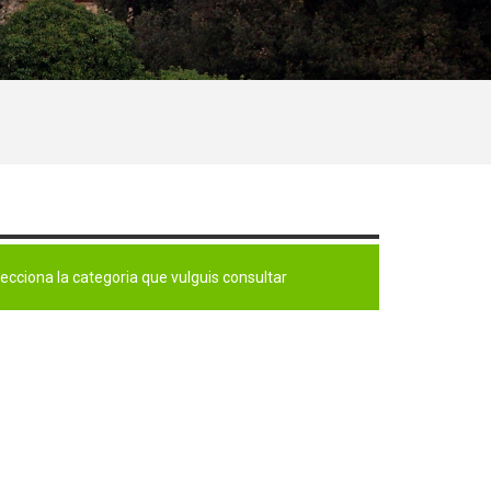
cciona la categoria que vulguis consultar