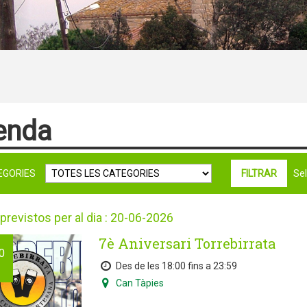
enda
EGORIES
Sele
previstos per al dia : 20-06-2026
7è Aniversari Torrebirrata
0
Des de les 18:00 fins a 23:59
Can Tàpies