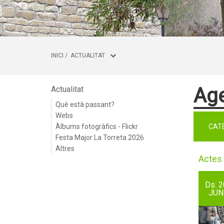
INICI
/
ACTUALITAT
Ag
Actualitat
Què està passant?
Webs
Àlbums fotogràfics - Flickr
CAT
Festa Major La Torreta 2026
Altres
Actes 
Ds.
2
JUN