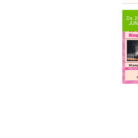
Ds.
2
JUN