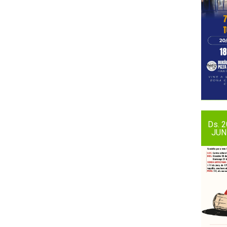
Ds.
2
JUN