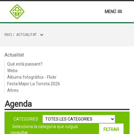
MENÚ
INICI
/
ACTUALITAT
Actualitat
Què està passant?
Webs
Àlbums fotogràfics - Flickr
Festa Major La Torreta 2026
Altres
Agenda
CATEGORIES
Selecciona la categoria que vulguis
consultar