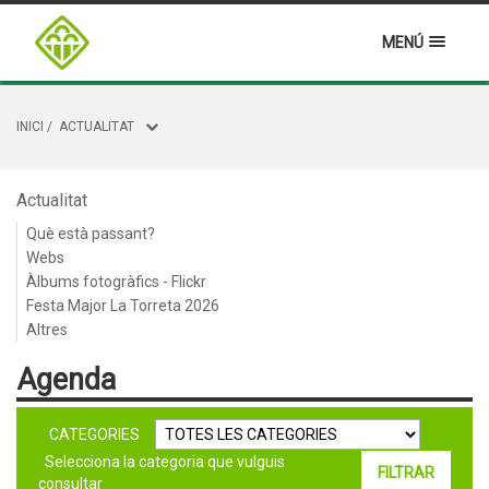
MENÚ
INICI
/
ACTUALITAT
Actualitat
Què està passant?
Webs
Àlbums fotogràfics - Flickr
Festa Major La Torreta 2026
Altres
Agenda
CATEGORIES
Selecciona la categoria que vulguis
consultar