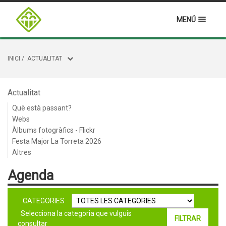
MENÚ
INICI
/
ACTUALITAT
Actualitat
Què està passant?
Webs
Àlbums fotogràfics - Flickr
Festa Major La Torreta 2026
Altres
Agenda
CATEGORIES
Selecciona la categoria que vulguis
consultar