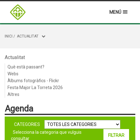
MENÚ
INICI
/
ACTUALITAT
Actualitat
Què està passant?
Webs
Àlbums fotogràfics - Flickr
Festa Major La Torreta 2026
Altres
Agenda
CATEGORIES
Selecciona la categoria que vulguis
consultar