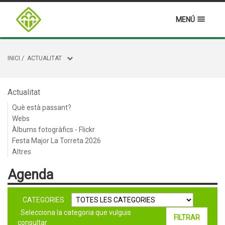
MENÚ
INICI
/
ACTUALITAT
Actualitat
Què està passant?
Webs
Àlbums fotogràfics - Flickr
Festa Major La Torreta 2026
Altres
Agenda
CATEGORIES
Selecciona la categoria que vulguis
consultar