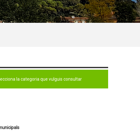
cciona la categoria que vulguis consultar
 municipals