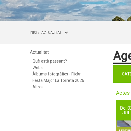
INICI
/
ACTUALITAT
Ag
Actualitat
Què està passant?
Webs
Àlbums fotogràfics - Flickr
CAT
Festa Major La Torreta 2026
Altres
Actes 
Dc.
0
JUL