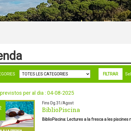
enda
EGORIES
Sele
previstos per al dia : 04-08-2025
Fins Dg.31/Agost
2
BiblioPiscina
BiblioPiscina: Lectures a la fresca a les piscines