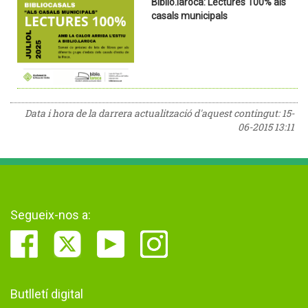
Biblio.laroca: Lectures 100% als
casals municipals
Data i hora de la darrera actualització d'aquest contingut:
15-
06-2015 13:11
Segueix-nos a:
Butlletí digital