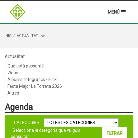
MENÚ
INICI
/
ACTUALITAT
Actualitat
Què està passant?
Webs
Àlbums fotogràfics - Flickr
Festa Major La Torreta 2026
Altres
Agenda
CATEGORIES
Selecciona la categoria que vulguis
consultar