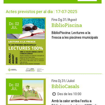
Actes previstos per al dia : 17-07-2025
Fins Dg.31/Agost
Dc.
02
BiblioPiscina
JUL
BiblioPiscina: Lectures a la
fresca a les piscines municipals
Fins Dj.31/Juliol
Dc.
02
BiblioCasals
JUL
Des de les 10:00
Amb la calor arriba l'estiu a