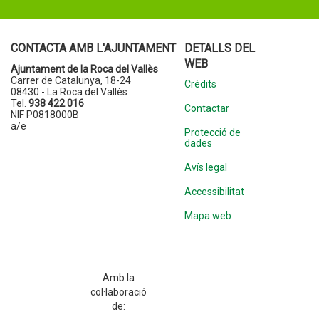
CONTACTA AMB L'AJUNTAMENT
DETALLS DEL
WEB
Ajuntament de la Roca del Vallès
Carrer de Catalunya, 18-24
Crèdits
08430 - La Roca del Vallès
Tel.
938 422 016
Contactar
NIF P0818000B
a/e
Protecció de
dades
Avís legal
Accessibilitat
Mapa web
Amb la
col·laboració
de: