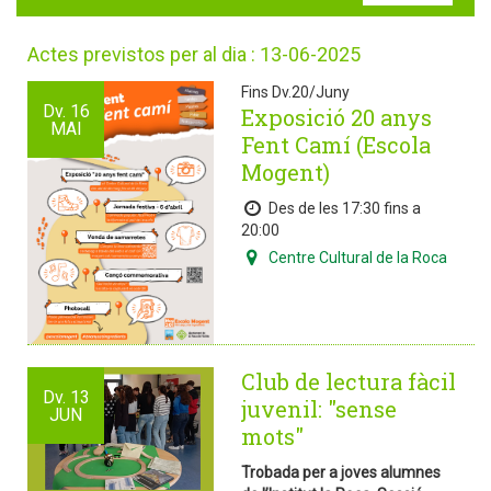
Actes previstos per al dia : 13-06-2025
Fins Dv.20/Juny
Dv.
16
Exposició 20 anys
MAI
Fent Camí (Escola
Mogent)
Des de les 17:30 fins a
20:00
Centre Cultural de la Roca
Club de lectura fàcil
Dv.
13
juvenil: "sense
JUN
mots"
Trobada per a joves alumnes