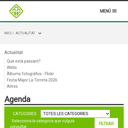
MENÚ
INICI
/
ACTUALITAT
Actualitat
Què està passant?
Webs
Àlbums fotogràfics - Flickr
Festa Major La Torreta 2026
Altres
Agenda
CATEGORIES
Selecciona la categoria que vulguis
consultar