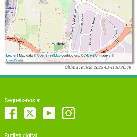
Leaflet
| Map data ©
OpenStreetMap
contributors,
CC-BY-SA
, Imagery ©
CloudMade
Última revisió
2023-01-11 10:30:48
Segueix-nos a:
Butlletí digital