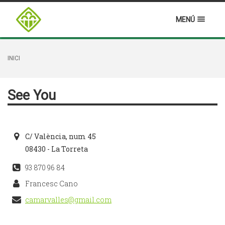
MENÚ
INICI
See You
C/ València, num 45
08430 - La Torreta
93 870 96 84
Francesc Cano
camarvalles@gmail.com