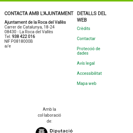
CONTACTA AMB L'AJUNTAMENT
DETALLS DEL
WEB
Ajuntament de la Roca del Vallès
Carrer de Catalunya, 18-24
Crèdits
08430 - La Roca del Vallès
Tel.
938 422 016
Contactar
NIF P0818000B
a/e
Protecció de
dades
Avís legal
Accessibilitat
Mapa web
Amb la
col·laboració
de: