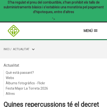
S’ha regulat el preu del combustible, s’han prohibit els talls de
subministraments bàsics i s’estableix una moratòria pel pagament
d’hipoteques, entre d’altres
">
MENÚ
INICI
/
ACTUALITAT
Actualitat
Què està passant?
Webs
Àlbums fotogràfics - Flickr
Festa Major La Torreta 2026
Altres
Quines repercussions té el decret