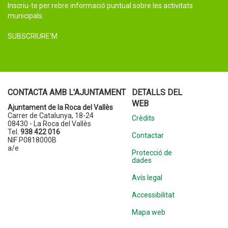
Inscriu-te per rebre informació puntual sobre les activitats
municipals.
SUBSCRIURE'M
CONTACTA AMB L'AJUNTAMENT
DETALLS DEL
WEB
Ajuntament de la Roca del Vallès
Carrer de Catalunya, 18-24
Crèdits
08430 - La Roca del Vallès
Tel.
938 422 016
Contactar
NIF P0818000B
a/e
Protecció de
dades
Avís legal
Accessibilitat
Mapa web