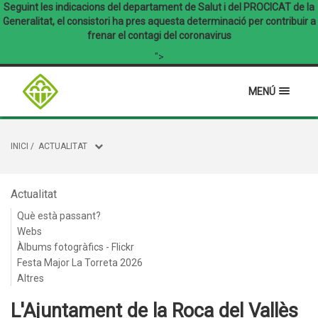
Seguint les indicacions del departament de Salut i del PROCICAT de la
Generalitat, el consistori ha pres aquesta determinació per contribuir a
frenar el contagi del coronavirus
">
MENÚ
INICI
/
ACTUALITAT
Actualitat
Què està passant?
Webs
Àlbums fotogràfics - Flickr
Festa Major La Torreta 2026
Altres
L'Ajuntament de la Roca del Vallès